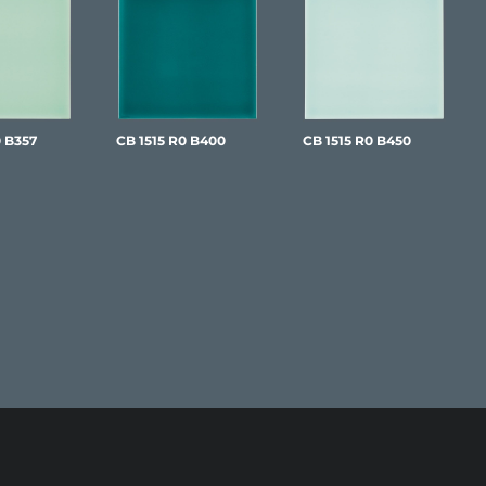
0 B357
CB 1515 R0 B400
CB 1515 R0 B450