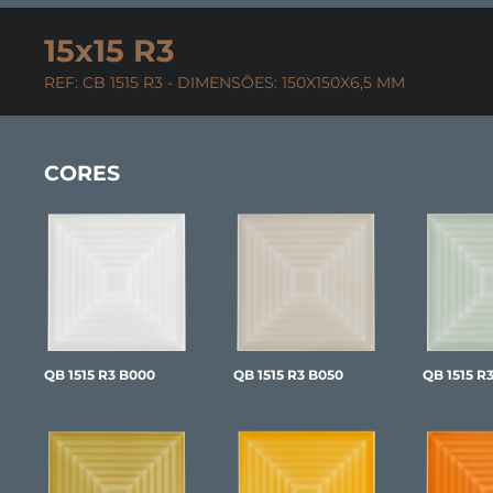
15x15 R3
REF: CB 1515 R3 - DIMENSÕES: 150X150X6,5 MM
CORES
QB 1515 R3 B000
QB 1515 R3 B050
QB 1515 R