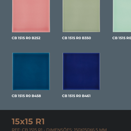
CB 1515 R0 B252
CB 1515 R0 B350
CB 1515 R
CB 1515 R0 B458
CB 1515 R0 B461
15x15 R1
REF: CB 1515 R1 - DIMENSÕES: 150X150X6,5 MM