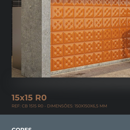
15x15 R0
REF: CB 1515 R0 - DIMENSÕES: 150X150X6,5 MM
CORES