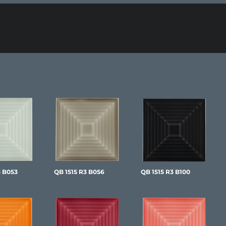
3 B053
QB 1515 R3 B056
QB 1515 R3 B100