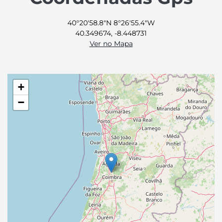
40°20'58.8"N 8°26'55.4"W
40.349674, -8.448731
Ver no Mapa
+
−