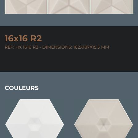
16x16 R2
REF: HX 1616 R2 - DIMENSIONS: 162X187X15,5 MM
COULEURS