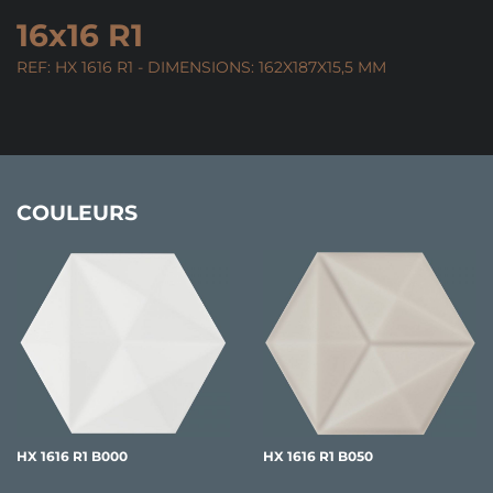
16x16 R1
REF: HX 1616 R1 - DIMENSIONS: 162X187X15,5 MM
COULEURS
HX 1616 R1 B000
HX 1616 R1 B050