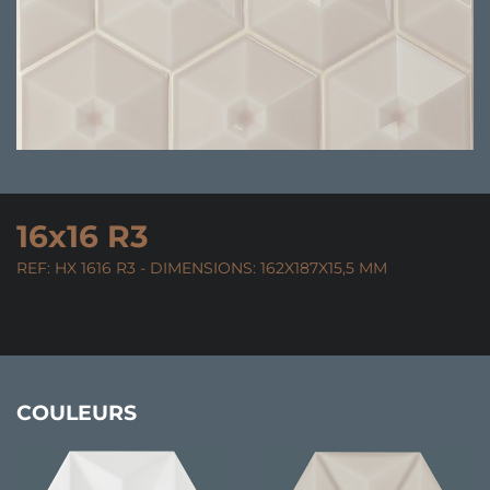
16x16 R3
REF: HX 1616 R3 - DIMENSIONS: 162X187X15,5 MM
COULEURS