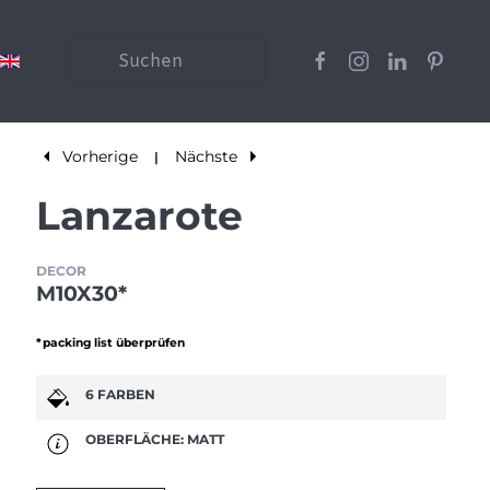
Vorherige
Nächste
|
Lanzarote
DECOR
M10X30*
*packing list überprüfen
6 FARBEN
OBERFLÄCHE: MATT