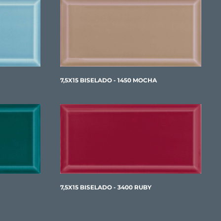
7,5X15 BISELADO - 1450 MOCHA
7,5X15 BISELADO - 3400 RUBY